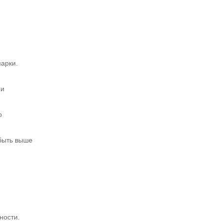
арки.
 и
о
 быть выше
ности.