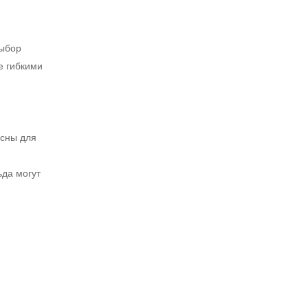
Выбор
е гибкими
асны для
ьда могут