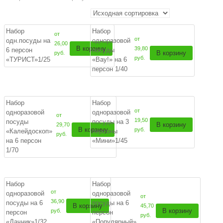
Набор
Набор
от
от
одн.посуды на
одноразовой
26,00
В корзину
39,80
6 персон
посуды
В корзину
руб.
руб.
«ТУРИСТ»1/25
«Вау!» на 6
персон 1/40
Набор
Набор
от
одноразовой
одноразовой
от
19,50
посуды
посуды на 3
В корзину
29,70
В корзину
руб.
«Калейдоскоп»
персоны
руб.
на 6 персон
«Мини»1/45
1/70
Набор
Набор
от
одноразовой
одноразовой
от
36,90
посуды на 6
посуды на 6
В корзину
45,70
В корзину
руб.
персон
персон
руб.
«Дачник»1/32
«Популярный»