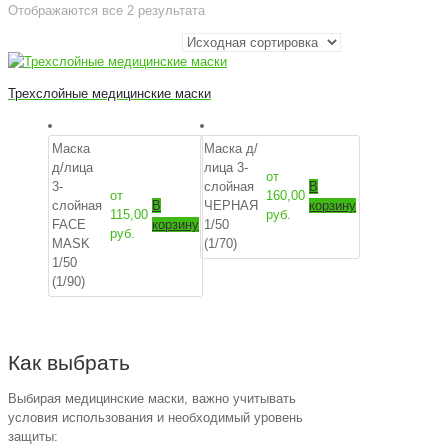
Отображаются все 2 результата
Трехслойные медицинские маски
Маска
Маска д/
д/лица
лица 3-
от
3-
слойная
В
от
160,00
слойная
В
ЧЕРНАЯ
корзину
115,00
руб.
FACE
корзину
1/50
руб.
MASK
(1/70)
1/50
(1/90)
Как выбрать
Выбирая медицинские маски, важно учитывать
условия использования и необходимый уровень
защиты: