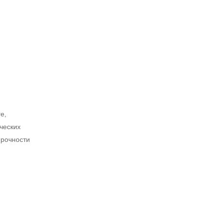
е,
ческих
прочности