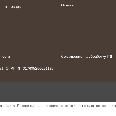
Отзывы
нные товары
ности
Соглашение на обработку ПД
771, ОГРН ИП 317695200021193
о сайта. Продолжая использовать этот сайт, вы соглашаетесь с и