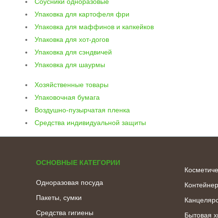
Соусники одноразовые
Упаковка для картофеля фри
Упаковка для маффинов и капкейков
Упаковка для хот-догов
Упаковка для сэндвичей
Упаковка для шаурмы
Хозяйственные товары
Упаковочная бумага
Воздушно-пузырчатая пленка
Средства индивидуальной защиты
ОСНОВНЫЕ КАТЕГОРИИ
Косметиче
Одноразовая посуда
Контейне
Пакеты, сумки
Канцелярс
Средства гигиены
Бытовая 