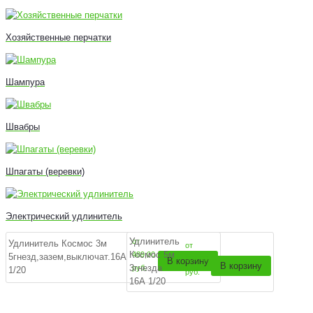
Хозяйственные перчатки
Шампура
Швабры
Шпагаты (веревки)
Электрический удлинитель
Удлинитель
от
Удлинитель Космос 3м
от
Космос 5м
489,00
5гнезд,зазем,выключат.16А
364,00
В корзину
В корзину
3гнезда
руб.
1/20
руб.
16А 1/20