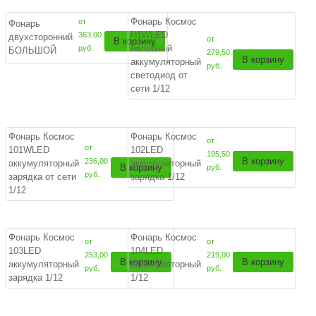
Фонарь Космос
от
Фонарь
H1WLED
363,00
двухсторонний
от
В корзину
налобный
руб.
БОЛЬШОЙ
279,50
В корзину
аккумуляторный
руб.
светодиод от
сети 1/12
Фонарь Космос
Фонарь Космос
от
от
101WLED
102LED
195,50
В корзину
236,00
аккумуляторный
аккумуляторный
В корзину
руб.
руб.
зарядка от сети
зарядка 1/12
1/12
Фонарь Космос
Фонарь Космос
от
от
103LED
104LED
253,00
219,00
В корзину
В корзину
аккумуляторный
аккумуляторный
руб.
руб.
зарядка 1/12
1/12