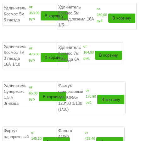
Удлинитель
от
Удлинитель
от
Космос 5м
353,00
Космос 5м
280,00
В корзину
В корзину
5гнезд,заземл.16А
руб.
5 гнезда
руб.
1/5
Удлинитель
от
Удлинитель
от
Космос 7м
164,00
Космос 7м
473,00
В корзину
В корзину
3 гнезда
руб.
3гнезда 6А
руб.
16А 1/10
Удлинитель
Фартук
от
от
Супермакс
одноразовый
65,00
В корзину
175,90
1,5 м
«AVIORA»
В корзину
руб.
руб.
3гнезда
120*80 1/100
(1/10)
Фартук
Фольга
от
от
одноразовый
44*80
145,20
428,40