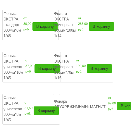
Фольга
Фольга
от
от
ЭКСТРА
ЭКСТРА
30,90
286,00
стандарт
универсал
В корзину
В корзину
руб.
руб.
300мм*8м
300мм*100м
1/45
1/14
Фольга
Фольга
от
от
ЭКСТРА
ЭКСТРА
37,00
199,00
универсал
универсал
В корзину
В корзину
руб.
руб.
300мм*10м
300мм*70м
1/45
1/16
Фольга
от
Фонарь
от
ЭКСТРА
99,00
В кор
ДВУХРЕЖИМНЫЙ+МАГНИТ
31,50
универсал
руб.
В корзину
руб.
300мм*8м
1/45