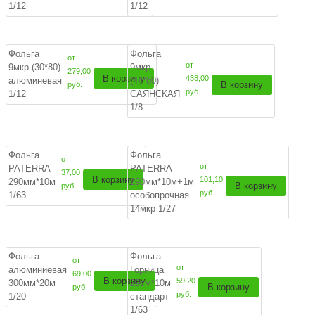
1/12
1/12
Фольга
Фольга
от
от
9мкр (30*80)
9мкр
279,00
В корзину
438,00
алюминевая
(44*80)
В корзину
руб.
руб.
1/12
САЯНСКАЯ
1/8
Фольга
Фольга
от
от
PATERRA
PATERRA
37,00
В корзину
101,10
290мм*10м
290мм*10м+1м
В корзину
руб.
руб.
1/63
особопрочная
14мкр 1/27
Фольга
Фольга
от
от
алюминиевая
Горница
69,00
В корзину
59,20
300мм*20м
29см*10м
В корзину
руб.
руб.
1/20
стандарт
1/63