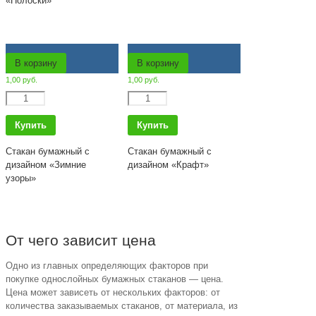
«Полоски»
В корзину
В корзину
1,00
руб.
1,00
руб.
Количество
Количество
Купить
Купить
Стакан бумажный с
Стакан бумажный с
дизайном «Зимние
дизайном «Крафт»
узоры»
От чего зависит цена
Одно из главных определяющих факторов при
покупке однослойных бумажных стаканов — цена.
Цена может зависеть от нескольких факторов: от
количества заказываемых стаканов, от материала, из